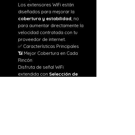
Los extensores WiFi están
diseñados para mejorar la
cobertura y estabilidad
, no
para aumentar directamente la
velocidad contratada con tu
proveedor de internet.
✅ Características Principales
📶 Mejor Cobertura en Cada
Rincón
Disfruta de señal WiFi
extendida con
Selección de
Ruta Adaptativa
, que conecta
automáticamente a la señal
más fuerte para un
rendimiento estable en todo
momento.
🚀 Velocidad Dual Band AC1200
Amplía tu red con un ancho de
banda total de
1.2 Gbps
, ideal