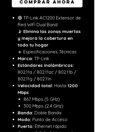
Comprar ahora
🔵 TP-Link AC1200 Extensor de
Red WiFi Dual Band
📡
Elimina las zonas muertas
y mejora la cobertura en
todo tu hogar
🔹 Especificaciones Técnicas
Marca:
TP-Link
Estándares inalámbricos:
802.11a / 802.11ac / 802.11b /
802.11g / 802.11n
Velocidad total:
Hasta
1200
Mbps
867 Mbps (5 GHz)
300 Mbps (2.4 GHz)
Banda:
Doble Banda
Modo:
Punto de Acceso
Puerto:
Ethernet rápido