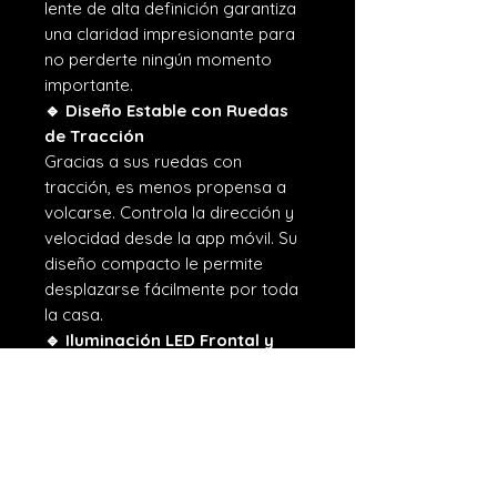
lente de alta definición garantiza
una claridad impresionante para
no perderte ningún momento
importante.
🔹 Diseño Estable con Ruedas
de Tracción
Gracias a sus ruedas con
tracción, es menos propensa a
volcarse. Controla la dirección y
velocidad desde la app móvil. Su
diseño compacto le permite
desplazarse fácilmente por toda
la casa.
🔹 Iluminación LED Frontal y
Trasera
Equipada con luces LED al frente y
atrás para mejorar la visibilidad,
incluso en condiciones de poca
luz.
🔹 Modo de Sensor de