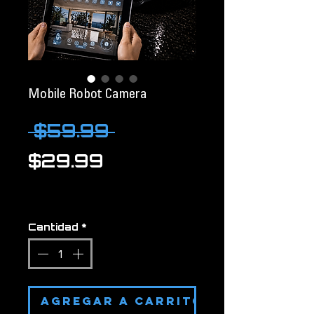
Mobile Robot Camera
Precio
 $59.99 
Precio
$29.99
de
oferta
Cantidad
*
AGREGAR A CARRITO