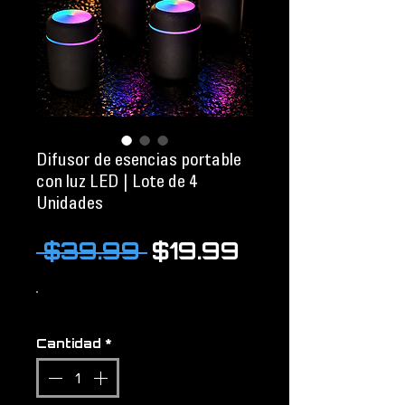
Difusor de esencias portable
con luz LED | Lote de 4
Unidades
Precio
Precio
 $39.99 
$19.99
de
oferta
Cantidad
*