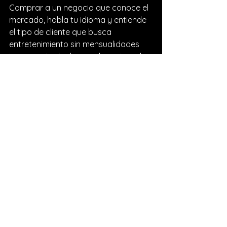
Comprar a un negocio que conoce el 
mercado, habla tu idioma y entiende 
el tipo de cliente que busca 
entretenimiento sin mensualidades 
innecesarias le da un valor extra a la 
experiencia. No es solo comercio. Es 
respaldo real cuando hace falta.
Errores que conviene 
evitar al elegir un tv box 
para ver deportes
El primero es comprar por impulso. El 
segundo es creer cualquier promesa 
exagerada. El tercero es ignorar el 
soporte. Un equipo puede verse 
espectacular en la publicación y 
decepcionar en casa si no hay 