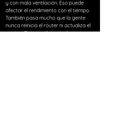
y con mala ventilación. Eso puede 
afectar el rendimiento con el tiempo.
También pasa mucho que la gente 
nunca reinicia el router ni actualiza el 
equipo. O tienen demasiadas apps 
abiertas y almacenamiento casi lleno. 
Son detalles pequeños, sí, pero 
suman. Y cuando se juntan varios, 
aparece la sensación de que nada 
funciona como debería.
Otro fallo clásico es culpar a un solo 
componente. Si hay buffering, 
algunos atacan el internet. Si sigue 
fallando, culpan el dispositivo. La 
realidad es que el streaming estable 
depende del conjunto. Por eso 
conviene revisar todo antes de 
gastar de más o comprar algo que 
no era el problema principal.