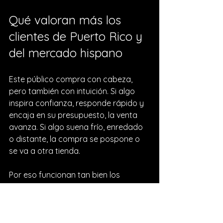
Qué valoran más los 
clientes de Puerto Rico y 
del mercado hispano
Este público compra con cabeza, 
pero también con intuición. Si algo 
inspira confianza, responde rápido y 
encaja en su presupuesto, la venta 
avanza. Si algo suena frío, enredado 
o distante, la compra se pospone o 
se va a otra tienda.
Por eso funcionan tan bien los 
negocios que combinan variedad de 
pagos, atención cercana y mensaje 
claro. El cliente quiere saber que 
puede pagar fácil, que recibirá su 