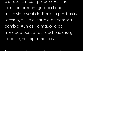
disfrutar sin complicaciones, una 
solución preconfigurada tiene 
muchísimo sentido. Para un perfil más 
técnico, quizá el criterio de compra 
cambie. Aun así, la mayoría del 
mercado busca facilidad, rapidez y 
soporte, no experimentos.
Lo que busca hoy el 
comprador inteligente
El comprador de ahora quiere precio, 
pero también quiere seguridad. 
Quiere saber que su dinero se está 
yendo a un equipo que funciona, que 
llega rápido y que tiene detrás una 
tienda seria. No quiere perseguir 
respuestas ni quedarse solo después 
de pagar.