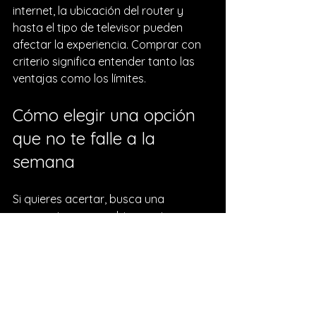
internet, la ubicación del router y 
hasta el tipo de televisor pueden 
afectar la experiencia. Comprar con 
criterio significa entender tanto las 
ventajas como los límites.
Cómo elegir una opción 
que no te falle a la 
semana
Si quieres acertar, busca una 
propuesta que combine equipo 
competente, acceso orientado al 
entretenimiento y soporte disponible. 
No hace falta complicarlo más. La 
compra inteligente no es la más 
barata ni la más llamativa. Es la que 